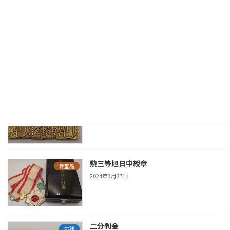
や重さにより変動します。
続きを読む
新着の鑑定実績
安政二分判金
古銭
2025年6月19日
勲三等旭日中綬章
骨董品
2024年3月27日
二分判金
古銭