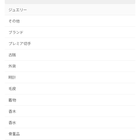
ジュエリー
その他
ブランド
プレミア切手
古銭
外貨
時計
毛皮
着物
香木
香水
骨董品