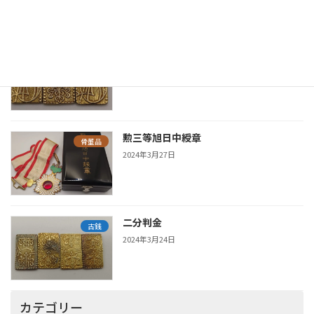
新着の鑑定実績
安政二分判金
古銭
2025年6月19日
勲三等旭日中綬章
骨董品
2024年3月27日
二分判金
古銭
2024年3月24日
カテゴリー