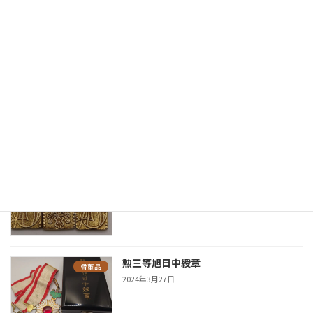
安政二分判金 買取金額 45,000円 分類 古銭 状
態 B 鑑定結果の説明 純度は低いですが、発行枚
数はやや少なめです。 重さ: 5.62g品位: 金209/
銀791
続きを読む
新着の鑑定実績
安政二分判金
古銭
2025年6月19日
勲三等旭日中綬章
骨董品
2024年3月27日