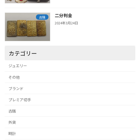
二分判金
古銭
2024年3月24日
カテゴリー
ジュエリー
その他
ブランド
プレミア切手
古銭
外貨
時計