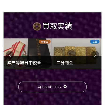
買取実績
骨董品
古銭
勲三等旭日中綬章
二分判金
2024年3月27日
2024年3月24日
20
勲三等旭日中綬章 買取金額
二分判金 買取金額 20,000円 分
中
30,000円 分類 骨董品 状態 B
類 古銭 状態 B 鑑定結果の説明
8
詳しくはこちら
鑑定結果の説明 旭日章（きょ
二分判金には、文政・安政・万
定
くじつしょう）は、日本の勲章
延・明治があり、重さ純度が異
代
の一つで、社会のさまざまな分
なります。こちらは明治二分判
ち
野における功績を評価して授与
金で、 重さ: 3.00g品位: 金223/
実
されます。明治8年（1875年）
銀777 となりま […]