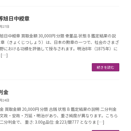
等旭日中綬章
3月27日
旭日中綬章 買取金額 30,000円 分類 骨董品 状態 B 鑑定結果の説
日章（きょくじつしょう）は、日本の勲章の一つで、社会のさまざ
野における功績を評価して授与されます。明治8年（1875年）に
[…]
続きを読む
判金
3月24日
 買取金額 20,000円 分類 古銭 状態 B 鑑定結果の説明 二分判金
文政・安政・万延・明治があり、重さ純度が異なります。こちら
分判金で、 重さ: 3.00g品位: 金223/銀777 となりま […]