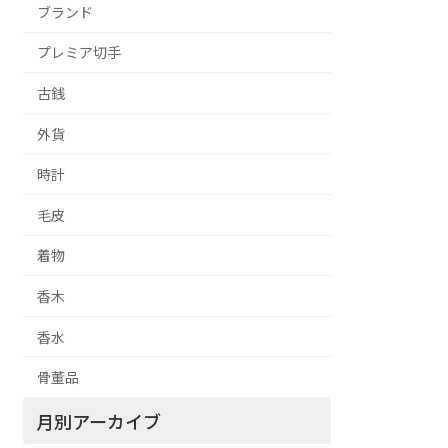
ブランド
プレミア切手
古銭
外貨
時計
毛皮
着物
香木
香水
骨董品
月別アーカイブ