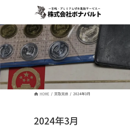
コ
ナ
ン
ビ
テ
ゲ
ン
ー
ツ
シ
へ
ョ
ス
ン
キ
に
ッ
移
プ
動
HOME
買取実績
2024年3月
2024年3月