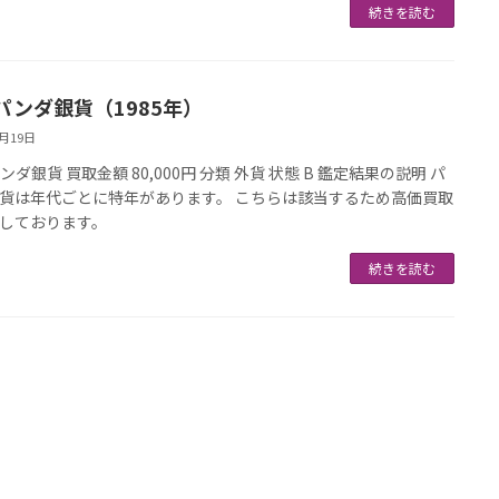
続きを読む
パンダ銀貨（1985年）
3月19日
ダ銀貨 買取金額 80,000円 分類 外貨 状態 B 鑑定結果の説明 パ
貨は年代ごとに特年があります。 こちらは該当するため高価買取
しております。
続きを読む