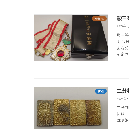
勲三
骨董品
2024年
勲三等
明 旭
まな分
制定さ 
二分
古銭
2024年
二分判金
には、
は明治二