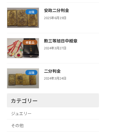
安政二分判金
古銭
2025年6月19日
勲三等旭日中綬章
骨董品
2024年3月27日
二分判金
古銭
2024年3月24日
カテゴリー
ジュエリー
その他