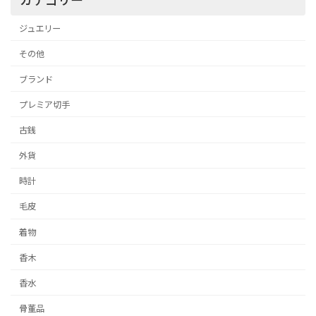
ジュエリー
その他
ブランド
プレミア切手
古銭
外貨
時計
毛皮
着物
香木
香水
骨董品