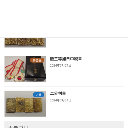
新着の鑑定実績
安政二分判金
古銭
2025年6月19日
勲三等旭日中綬章
骨董品
2024年3月27日
二分判金
古銭
2024年3月24日
カテゴリー