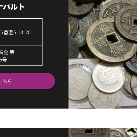
澄5-13-20-
員会 第
06号
こちら