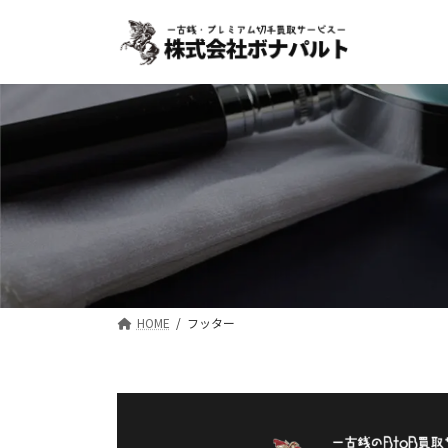
コ
ナ
ン
ビ
テ
ゲ
ン
ー
ツ
シ
へ
ョ
ス
ン
キ
に
ッ
移
プ
動
HOME
フッター